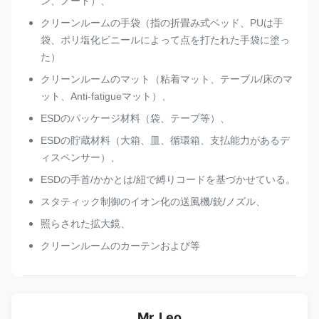
ン、ノート）、
クリーンルームの手袋（指の折畳み式ベッド、PUは手
袋、ポリ塩化ビニールによって点を打たれた手袋に塗っ
た）
クリーンルームのマット（粘着マット、テーブル/床のマ
ット、Anti-fatigueマット）、
ESDのパッケージ材料（袋、テープ等）、
ESDの貯蔵材料（大箱、皿、循環箱、支払能力があるデ
ィスペンサー）、
ESDの手首/かかとは/紐で縛りコードを基づかせている。
スタティック制御のイオン化の送風機/銃/ノズル、
照らされた拡大鏡、
クリーンルームのカーテンおよび等
Mr. Leo