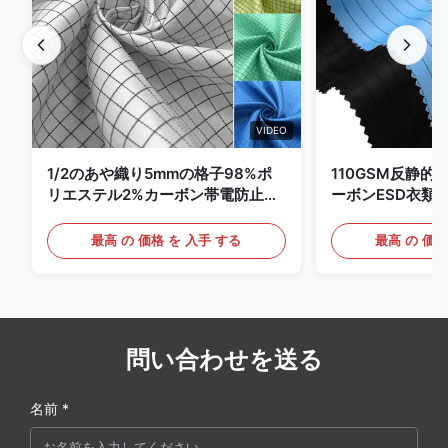
VIDEO
1/2のあや織り5mmの格子98%ポ
110GSM反静的
リエステル2%カーボン帯電防止衣
ーボンESD衣類
類
最高 の 価格 を 入手 する
最高 の 価格
問い合わせを送る
名前 *