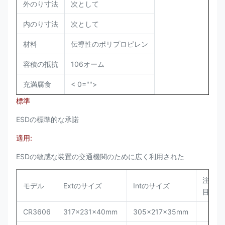
外のり寸法
次として
内のり寸法
次として
材料
伝導性のポリプロピレン
容積の抵抗
106オーム
充満腐食
< 0="">
標準
ESDの標準的な承諾
適用:
ESDの敏感な装置の交通機関のために広く利用された
注
モデル
Extのサイズ
Intのサイズ
目
CR3606
317x231x40mm
305x217x35mm