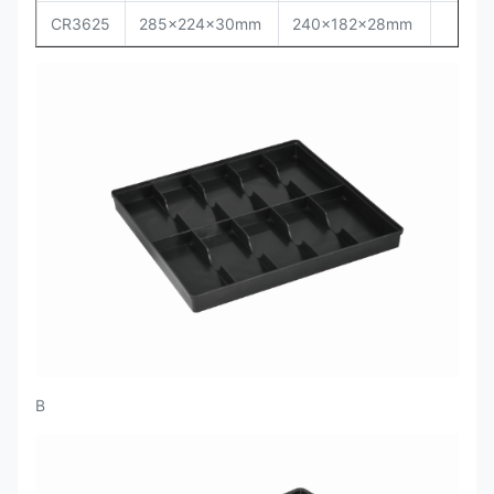
CR3625
285x224x30mm
240x182x28mm
B