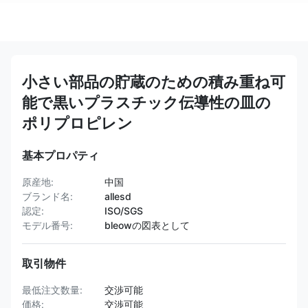
小さい部品の貯蔵のための積み重ね可
能で黒いプラスチック伝導性の皿の
ポリプロピレン
基本プロパティ
原産地:
中国
ブランド名:
allesd
認定:
ISO/SGS
モデル番号:
bleowの図表として
取引物件
最低注文数量:
交渉可能
価格:
交渉可能