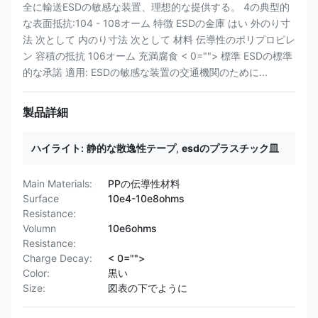
全に輸送ESDの敏感な装置、理想的な提供する。 4の典型的
な表面抵抗:104 - 108オーム 特徴 ESDの金庫 はい 外のり寸
法 次として 内のり寸法 次として 材料 伝導性のポリプロピレ
ン 容積の抵抗 106オーム 充満腐食 < 0=""> 標準 ESDの標準
的な承諾 適用: ESDの敏感な装置の交通機関のために...
製品詳細
ハイライト:
静的な散逸性テープ
,
esdのプラスチック皿
Main Materials:
PPの伝導性材料
Surface
10e4-10e8ohms
Resistance:
Volumn
10e6ohms
Resistance:
Charge Decay:
< 0="">
Color:
黒い
Size:
図表の下でように