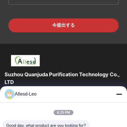
今提出する
Suzhou Quanjuda Purification Technology Co.,
LTD
ESDの一流の製造業者として16years経験、そして輸出業者及びク
Allesd-Leo
リーンルーム プロダクト、私達はESDの実線を及びクリーンルー
ムの装置および供給提供する。
クイックリンク
6:35 PM
家
製品
Good day, what product are you looking for?