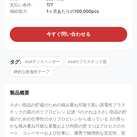
支払い条件:
T/T
補給能力:
1ヶ月あたりの100,000pcs
今すぐ問い合わせる
タグ:
esdディスペンサー
esdのプラスチック皿
静的な散逸性テープ
製品概要
小さい部品の貯蔵のための積み重ね可能で黒い誘電性プラス
チックの皿のポリプロピレン 記述: 1のそれは小さい部品の貯
蔵のための伝導性のポリプロピレンから成っている 2の滑ら
かな積み重ね可能な基盤および内部の壁 3つはプロセスのカ
ート、コンベヤーおよび仕事に、優秀で物理的な安定性、安