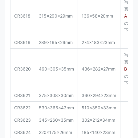
写
真
CR3618
315x290x29mm
136x58x20mm
A
の
下
CR3619
289x195x26mm
274x183x23mm
写
真
CR3620
460x305x35mm
436x282x27mm
B
の
下
CR3621
375x308x30mm
360x294x23mm
CR3622
530x365x43mm
510x350x33mm
CR3623
345x260x35mm
302x212x34mm
CR3624
220x175x26mm
185x140x23mm