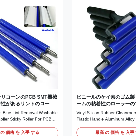
e long-term self-adhesiveness.
washable Technical Data: 4 " In
 stickness to choose : high
Reusable Silicone Sticky Roller
ium stickness ,low stickness ,
Silicone Roller+Plastic Handle
リコーンのPCB SMT機械
ビニールのケイ素のゴム製
着性があるリントのローラ
ームの粘着性のローラーの
ク ハンドルのアルミ合金 
e Blue Lint Removal Washable
Vinyl Silicon Rubber Cleanroom
Roller Sticky Roller For PCB
Plastic Handle Aluminum Allo
amination Features:* Its
Description: Silicone roller is 
th like mirror, can pick up
Vinyl Silicon Rubber and Alumi
 の 価格 を 入手 する
最高 の 価格 を 入手