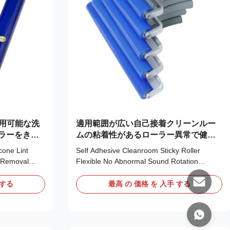
使用可能な洗
適用範囲が広い自己接着クリーンルー
ラーをきれ
ムの粘着性があるローラー異常で健全
ト
な回転無し
cone Lint
Self Adhesive Cleanroom Sticky Roller
t Removal
Flexible No Abnormal Sound Rotation
h like mirror,
Description: Silicone roller is made up by
elow 2um. * It
Vinyl Silicon Rubber and Aluminium Alloy
 する
最高 の 価格 を 入手 する
scurf, dust or
Frame & Plastic Handle It is a self-adhesive
transfer
removing products, it is effective on adhering
hat prolong the
to hair, scurf, or other impurities, and easy to
 Reusable and
transfer impurities to the sticky paper, so as