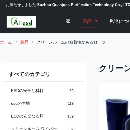
お待たせしました
Suzhou Quanjuda Purification Technology Co., LT
家
製品
私達につ
ホーム
/
製品
/
クリーンルームの粘着性があるローラー
クリー
すべてのカテゴリ
ESDの安全な材料
89
esdの生地
118
ESDの安全な衣類
139
クリーンルーム ワイパー
37