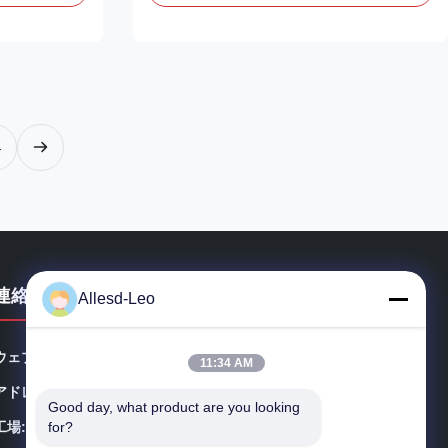
is a self-
Roller
is effective
Constructions:PDMS(Polydimethylsiloxane)
my or other
Roller:Silicon Pipe:Aluminium and Bearings
 impurities to
Standard Width:All sizes are customized on
silicone long-
drawings Roller Color:blue Handle:Aluminum
n: Its surface
alloy Frame:Aluminum alloy
pick up
Tackiness:None/Low/Middle/High Protective
4
film:PET Applications:Applicable to
breadboard, PCB, LCD, SMT, clean room,
連絡先詳細
Allesd-Leo
ウェブサイト:
esdsafematerials.com
11:34 AM
アドレス:
No.668のFengtingの道、蘇州工業団地、江蘇省、中国
Good day, what product are you looking 
for?
工場:
No.668のFengtingの道、蘇州工業団地、江蘇省、中国