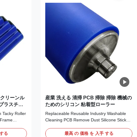
dustrial
to ensure silicone long-term self-
 Materials
adhesiveness. Four kinds of stickness to
 Standard
choose : high stickness ,medium stickness
,low stickness ,
 クリーンル
産業 洗える 清掃 PCB 掃除 掃除 機械の
プラスチッ
ためのシリコン 粘着型ローラー
フレーム
 Tacky Roller
Replaceable Reusable Industry Washable
y Frame
Cleaning PCB Remove Dust Silicone Sticky
made up by
Roller for Cleaning Machine Washable
num Alloy
Cleaning PCB Remove Dust Silicone Sticky
 する
最高 の 価格 を 入手 する