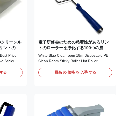
Eのクリーンル
電子研修会のための粘着性があるリン
リントの除
トのローラーを浄化する100つの層
 Best Price
White Blue Cleanroom 18m Disposable PE
e Sticky
Clean Room Sticky Roller Lint Roller
ticky roller
Technical Data: Materials Polyethylene films
can be easily
Standard Size 2"/4"/6"/8"/10"/12" other size
 する
最高 の 価格 を 入手 する
contaminants.
could be custom Color White/BLue/Clear
iled to pick
Tackiness Middle/High Thickness 30~60
ly peel off
(Tolerance ±5μm) Length All sizes available
 the
upon customers request. Glueing state
heet of
Solvent-based acrylic Layer/Meter
s used up,
100layer/18m Inner/Outer diameter
nd replace with
38.5mm/53.5mm Packing 4 inches (10
rollers/bag, 20 bags /case) 6 inches 8 inc