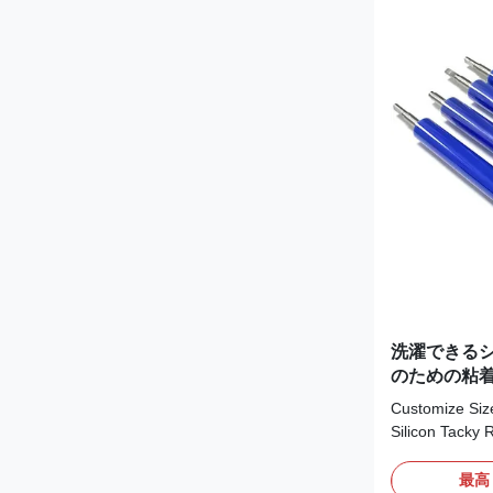
ensure silicon
*Four kinds of
stickness ,med
none
洗濯できるシ
のための粘
ー
Customize Siz
Silicon Tacky 
SMT Machine L
surface is smoo
最高