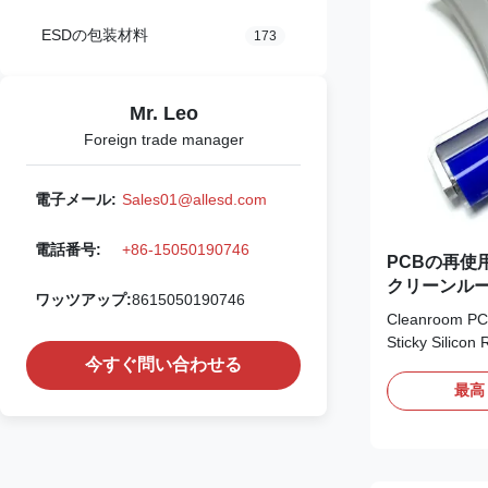
ESDの包装材料
173
Mr. Leo
Foreign trade manager
電子メール:
Sales01@allesd.com
電話番号:
+86-15050190746
PCBの再使
クリーンル
ワッツアップ:
8615050190746
ー
Cleanroom PC
Sticky Silicon
今すぐ問い合わせる
Description *Si
Vinyl Silicon 
最高
Handle *It is 
products, it is
scurf, atomy or
transfer impuri