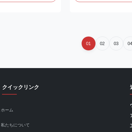
ize below 2um.* It is effectual
Frame & Black Plastic Handle It 
hair, scurf, dust or other
adhesive removing products, it 
is easy to transfer impurities to
on adhering to hair, scurf, ato
o that prolong the self-
impurities, and easy to transfer
f silicon.* Reusable and
the sticky pad, so as to ensure 
cts Description:
term self-adhesiveness. Functio
e Silicon
is smooth, like a mirror, it can 
01
02
03
0
uctionsPDMS(Polydimethylsilox
クイックリンク
ホーム
私たちについて