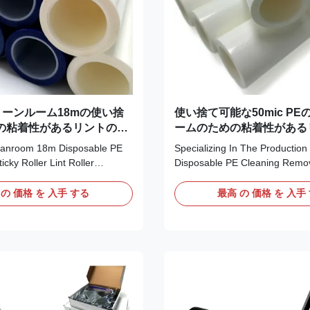
ーンルーム18mの使い捨
使い捨て可能な50mic P
の粘着性があるリントのロ
ームのための粘着性がある
去剤のローラー
eanroom 18m Disposable PE
Specializing In The Production
cky Roller Lint Roller
Disposable PE Cleaning Remov
trong adhesive power for a
Roller Description: Disposable s
 clean; 2. Large surface
sheets are pre-perforated and 
 の 価格 を 入手 する
最高 の 価格 を 入手
dust and powder wherever
removed when saturated with 
sily replace dirty layers by
When the roller becomes too so
rforated edge and just tearing
up any more contaminants, simp
 for industrial usage
the dusted layer and tear off at
 Sticky Roller are composed
perforations to expose a new s
e sheets coated with acrylic-
adhesive films. When the roll i
, which can be fast, efficient
simply slide it off the handle a
emove dust and
a fresh roll. It is