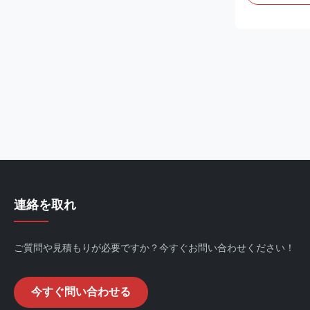
particulates’ s
in adhering to 
impurities.* It 
sticky paper, s
adhesiveness o
washable Produ
Roller/Washabl
Roller:Constr
連絡を取れ
ご質問や見積もりが必要ですか？今すぐお問い合わせください！
今すぐ問い合わせる