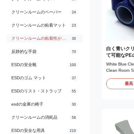
クリーンルームのペーパー
24
クリーンルームの粘着マット
23
クリーンルームの粘着性があるローラー
30
白く青いクリ
反静的な手袋
70
て可能なPE
ーラー
White Blue Cl
ESDの安全靴
100
Clean Room Sti
Features: 1, S
ESDのゴム マット
37
more efficient
最高
remove small 
ESDのリスト・ストラップ
55
you roll; 3. Ea
finding the pe
esdの金庫の椅子
30
it off; 4. Ideal
Advantages: 1,
クリーンルームの消耗品
56
of polyethylen
based adhesive
ESDの安全な用具
210
and easy to r