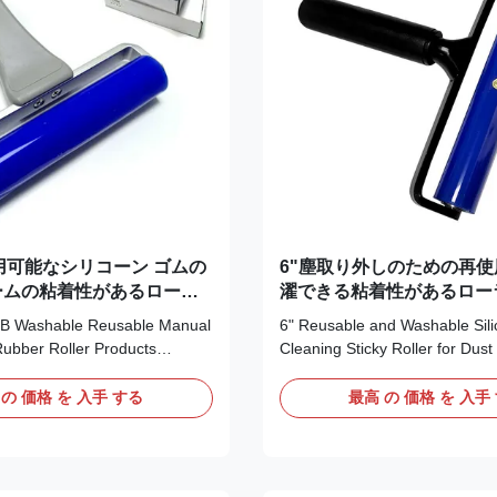
用可能なシリコーン ゴムの
6"塵取り外しのための再
ームの粘着性があるローラ
濯できる粘着性があるロー
いにするシリコーンのリン
B Washable Reusable Manual
6" Reusable and Washable Sili
 Rubber Roller Products
Cleaning Sticky Roller for Dus
licone roller is made up by
Features: * Its surface is smoot
Rubber and Plastic Frame &
can pick up particulates’ size b
 の 価格 を 入手 する
最高 の 価格 を 入手
a self-adhesive removing
is effectual in adhering to hair, 
 effective on adhering to hair,
other impurities. * It is easy to 
 other impurities, and easy to
impurities to sticky paper, so t
ties to the sticky pad, so as to
self-adhesiveness of silicon. *