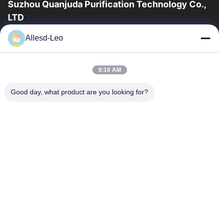
Suzhou Quanjuda Purification Technology Co.,
LTD
ESDの一流の製造業者として16years経験、そして輸出業者及びク
Allesd-Leo
リーンルーム プロダクト、私達はESDの実線を及びクリーンルー
ムの装置および供給提供する。
クイックリンク
9:16 AM
家
製品
Good day, what product are you looking for?
私達について
工場旅行
品質管理
私達に連絡しなさい
引用を要求しなさい
連絡 ください
0086-512-65883749
0086-512-66190772
Sales01@allesd.com