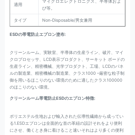
マイクロエレクトロニクス、半導体およ
適用
び等。
タイプ
Non-Disposable/男女兼用
ESDの帯電防止エプロン塗布:
クリーンルーム、実験室、半導体の生産ライン、破片、マイ
クロプロセッサ、LCD表示プロダクト、サーキット ボードの
生産ライン、精密機械、光学プロダクト、工場、LCDのパネ
ルの製造業、精密機械の製造業、クラス1000 –厳密な粒子制
御を用いるほこりのない環境のために適したクラス100000
のほこりのない環境。
クリーンルーム帯電防止ESDのエプロン特徴:
ポリエステル生地および輸入された伝導性繊維から成ってい
る1.ESDエプロンは全面的な首の革紐の設計それをより便利
にさせ、働くとき身に着けること速いそれはより多くの便利