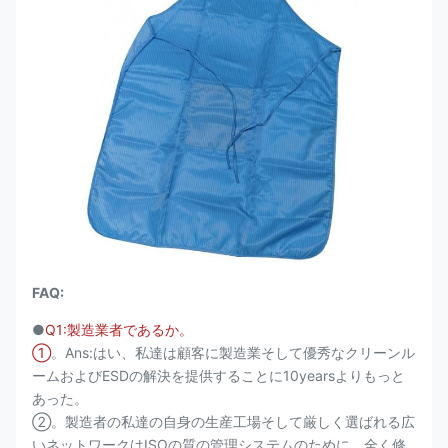
FAQ:
●
Q1:製造業者であるか。
①
。Ans:はい、私達は顧客に製造業そして優秀なクリーンル
ームおよびESDの解決を提供することに10yearsよりもっと
あった。
②。製造者の私達の自身の生産工場そして厳しく選ばれる広
いネットワークはISOの質の管理システムのために、全く修