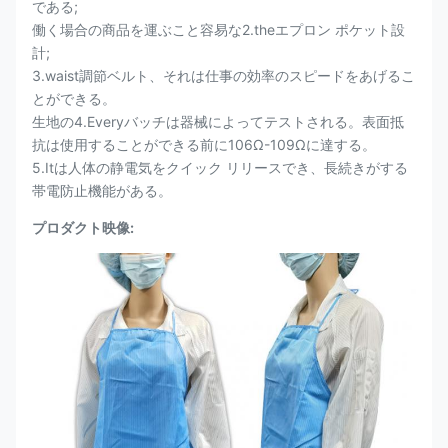
である;
働く場合の商品を運ぶこと容易な2.theエプロン ポケット設
計;
3.waist調節ベルト、それは仕事の効率のスピードをあげるこ
とができる。
生地の4.Everyバッチは器械によってテストされる。表面抵
抗は使用することができる前に106Ω-109Ωに達する。
5.Itは人体の静電気をクイック リリースでき、長続きがする
帯電防止機能がある。
プロダクト映像: