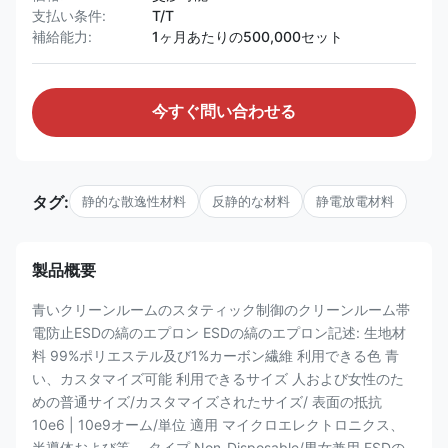
支払い条件:
T/T
補給能力:
1ヶ月あたりの500,000セット
今すぐ問い合わせる
タグ:
静的な散逸性材料
反静的な材料
静電放電材料
製品概要
青いクリーンルームのスタティック制御のクリーンルーム帯
電防止ESDの縞のエプロン ESDの縞のエプロン記述: 生地材
料 99%ポリエステル及び1%カーボン繊維 利用できる色 青
い、カスタマイズ可能 利用できるサイズ 人および女性のた
めの普通サイズ/カスタマイズされたサイズ/ 表面の抵抗
10e6 | 10e9オーム/単位 適用 マイクロエレクトロニクス、
半導体および等。 タイプ Non-Disposable/男女兼用 ESDの