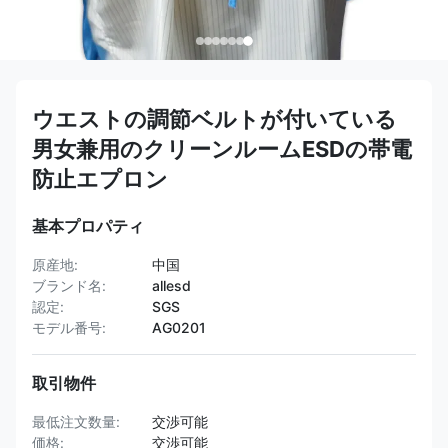
ウエストの調節ベルトが付いている
男女兼用のクリーンルームESDの帯電
防止エプロン
基本プロパティ
原産地:
中国
ブランド名:
allesd
認定:
SGS
モデル番号:
AG0201
取引物件
最低注文数量:
交渉可能
価格:
交渉可能