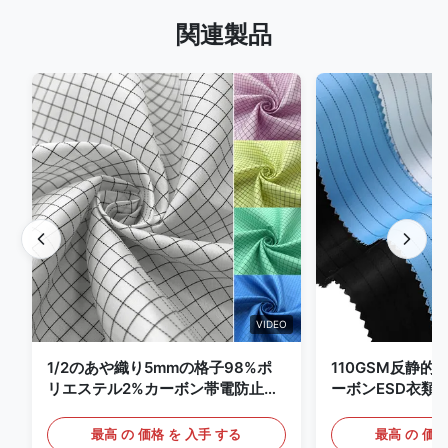
関連製品
VIDEO
1/2のあや織り5mmの格子98%ポ
110GSM反静的
リエステル2%カーボン帯電防止衣
ーボンESD衣類
類
最高 の 価格 を 入手 する
最高 の 価格