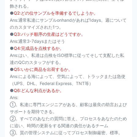
飾される。
●
Q2:どの位サンプルを準備するでしようか。
Ans:通常私達にサンプルonhandがあれば1days。週について
のカスタマイズされた1つ。
●
Q3:バッチ順序の生産はどうですか。
Ans:通常3-7daysまたはそう
●
Q4:完成品を点検するか。
Ans:はい、私達は点検をISO標準に従ってそして支配した私
達のQCのスタッフがする。
●
Q5:いかに商品を出荷するか。
Ans:による海によって、空気によって、トラックまたは急使
（UPS、DHL、Federal Express、TNT等）
●
Q6:どんな利点があるか。
Ans:
①。私達に専門エンジニアがある、顧客は最良の助言および
サポートを期待できる。
②。すべてのあなたの質問に答え、プロセスをあなたのため
に追い、時間の更新をする関連の責任があるチーム
③。質の管理システムに従ってプロセス制御厳密、標準。