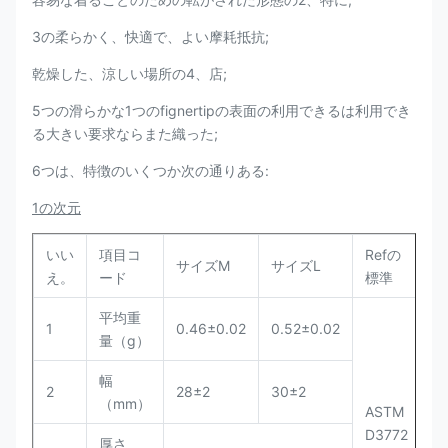
3の柔らかく、快適で、よい摩耗抵抗;
乾燥した、涼しい場所の4、店;
5つの滑らかな1つのfignertipの表面の利用できるは利用でき
る大きい要求ならまた織った;
6つは、特徴のいくつか次の通りある:
1の次元
いい
項目コ
Refの
サイズM
サイズL
え。
ード
標準
平均重
1
0.46±0.02
0.52±0.02
量（g）
幅
2
28±2
30±2
（mm）
ASTM
D3772
厚さ