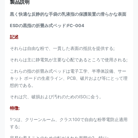
製品説明
黒く快適な反静的な手袋の乳液指の保護装置の滑らかな表面
ESDの黒指の折畳み式ベッド:FC-004
記述
それらは自由な粉で、一貫した表面の抵抗を提供する;
それらは主に静電気が主要な心配であるところで使用される;
これらの指の折畳み式ベッドは電子工学、半導体設備、サー
キット ボードの生産ライン、PCB、破片および等にとって理
想的である。
それは穴、破損および汚れのためのISOに会う。
特徴:
1つは、クリーンルーム、クラス100で自由な粉帯電防止適用
する;
容易な着ることのための転がされた形態の2、特に;