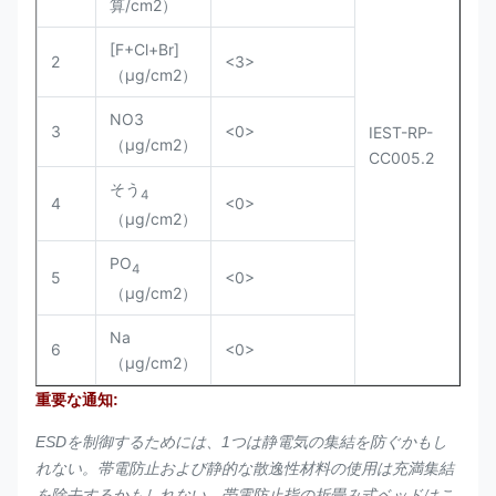
算/cm2）
[F+Cl+Br]
2
<3>
（µg/cm2）
NO3
3
<0>
IEST-RP-
（µg/cm2）
CC005.2
そう
4
4
<0>
（µg/cm2）
PO
4
5
<0>
（µg/cm2）
Na
6
<0>
（µg/cm2）
重要な通知:
ESDを制御するためには、1つは静電気の集結を防ぐかもし
れない。帯電防止および静的な散逸性材料の使用は充満集結
を除去するかもしれない。帯電防止指の折畳み式ベッドはこ