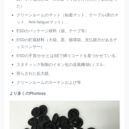
た）
クリーンルームのマット（粘着マット、テーブル/床のマ
ット、Anti-fatigueマット）、
ESDのパッケージ材料（袋、テープ等）、
ESDの貯蔵材料（大箱、皿、循環箱、支払能力があるデ
ィスペンサー）、
ESDの手首/かかとは/紐で縛りコードを基づかせている。
スタティック制御のイオン化の送風機/銃/ノズル、
照らされた拡大鏡、
クリーンルームのカーテンおよび等
より多くのPhotoes