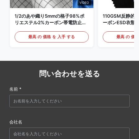
VIDEO
1/2のあや織り5mmの格子98%ポ
110GSM反静的
リエステル2%カーボン帯電防止衣
ーボンESD衣類
類
最高 の 価格 を 入手 する
最高 の 価格
問い合わせを送る
名前 *
会社名