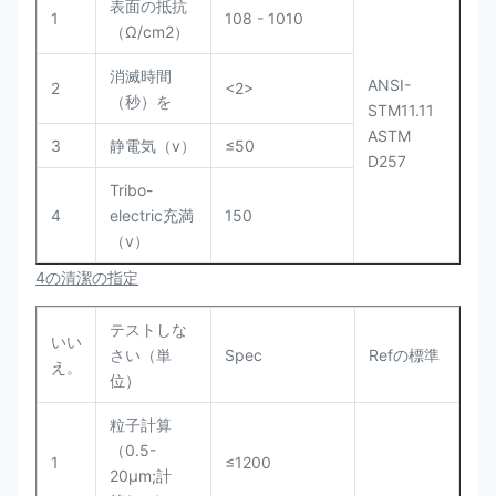
表面の抵抗
1
108 - 1010
（Ω/cm2）
消滅時間
ANSI-
2
<2>
（秒）を
STM11.11
ASTM
3
静電気（v）
≤50
D257
Tribo-
4
electric充満
150
（v）
4の清潔の指定
テストしな
いい
さい（単
Spec
Refの標準
え。
位）
粒子計算
（0.5-
1
≤1200
20µm;計