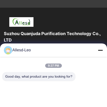
Suzhou Quanjuda Purification Technology Co.,
LTD
ESDの一流の製造業者として16years経験、そして輸出業者及びク
Allesd-Leo
リーンルーム プロダクト、私達はESDの実線を及びクリーンルー
ムの装置および供給提供する。
クイックリンク
9:37 PM
家
製品
Good day, what product are you looking for?
私達について
工場旅行
品質管理
私達に連絡しなさい
引用を要求しなさい
連絡 ください