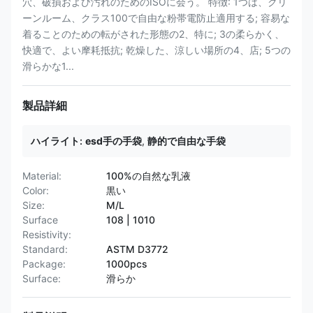
穴、破損および汚れのためのISOに会う。 特徴: 1つは、クリ
ーンルーム、クラス100で自由な粉帯電防止適用する; 容易な
着ることのための転がされた形態の2、特に; 3の柔らかく、
快適で、よい摩耗抵抗; 乾燥した、涼しい場所の4、店; 5つの
滑らかな1...
製品詳細
ハイライト:
esd手の手袋
,
静的で自由な手袋
Material:
100%の自然な乳液
Color:
黒い
Size:
M/L
Surface
108 | 1010
Resistivity:
Standard:
ASTM D3772
Package:
1000pcs
Surface:
滑らか