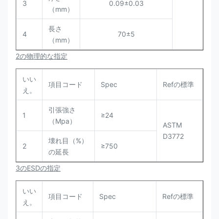
3
0.09±0.03
（mm）
長さ
4
70±5
（mm）
2の物理的な指定
いい
項目コード
Spec
Refの標準
え。
引張強さ
1
≥24
（Mpa）
ASTM
D3772
壊れ目（%）
2
≥750
の延長
3のESDの指定
いい
項目コード
Spec
Refの標準
え。