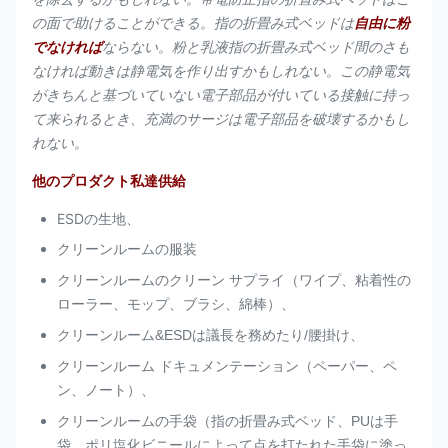
の面で助けることができる。指の折畳み式ベッドは
自由に粉
でなければ
ならない。粉と乳液指の折畳み式ベッド間のさも
なければ動きは静電気を作り出すかもしれない。この静電気
がきちんと基づいていない電子部品が付いている接触に持っ
て来られるとき、充満のサージは電子部品を破壊するかもし
れない。
他のプロダクト私達供給
ESDの生地、
クリーンルームの服装
クリーンルームのクリーン サプライ（ワイプ、粘着性の
ローラー、モップ、ブラシ、綿棒）、
クリーンルーム&ESDは議長を務めたり/腰掛け、
クリーンルーム ドキュメンテーション（ペーパー、ペ
ン、ノート）、
クリーンルームの手袋（指の折畳み式ベッド、PUは手
袋、ポリ塩化ビニールによって点を打たれた手袋に塗っ