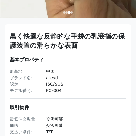
黒く快適な反静的な手袋の乳液指の保
護装置の滑らかな表面
基本プロパティ
原産地:
中国
ブランド名:
allesd
認定:
ISO/SGS
モデル番号:
FC-004
取引物件
最低注文数量:
交渉可能
価格:
交渉可能
支払い条件:
T/T