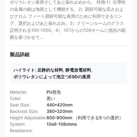
ポリウレタン座席そしてあと振れ止めから。 特徴:1）伝導性
の金属の鎖は地面として機能する。2）調節可能な高さおよ
びクロム フィート調節可能な座席のために利用できるリン
グ、選択およびあと振れ止め。3）クリーンルームのクラス
証明される100-1000。4） 107からの109オームに抵抗の範
囲を基づかせて...
製品詳細
ハイライト:
反静的な材料
,
静電放電材料
,
ポリウレタンによって泡立つESDの座席
Material:
PU発泡
Color:
黒い
Seat Size:
440*420mm
Backrest Size:
380*320mm
Height Adjustable:
600-800mm （利用できる5つの選択）
System
10e6-108ohms
Resistance: