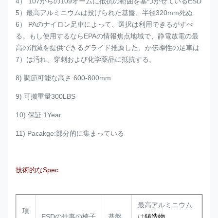
4） 107からの109オームに抵抗の範囲を基づかせているESD
5）最高アルミニウムは投げられた基盤、半径320mm死ぬ
6） PAのナイロン足車によって、選択は利用できるがすべ
る。もし使用するならEPAの情報焦点地域で、静電放電の最
高の消滅を提供できるグライド推薦した、か伝導性の足車は
7）は汚れ、穿刺および化学薬品に抵抗する。
8) 調節可能な高さ:600-800mm
9) 可搬重量300LBS
10) 保証:1Year
11) Pacakge:部分的に集まっている
技術的なSpec
最高アルミニウム
項
ESDの仕事の椅子
基盤
は
鋳造物、