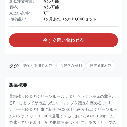
最低注文数量:
交渉可能
価格:
交渉可能
支払い条件:
T/T
補給能力:
1ヶ月あたりの~10,000セット
今すぐ問い合わせる
タグ:
静的な散逸性材料
反静的な材料
静電放電材料
製品概要
背部残りESDのクリーンルームはポリウレタン座席の非入れ
るPUによってが泡立ったストリップを議長を務める クリー
ンルームESDの仕事の椅子:AC3861記述:それはクリーンルー
ムのクラスで100-1000適用できる、およびesd 109オームま
で成っている滑り止めの抵抗を基づかせているストリップの