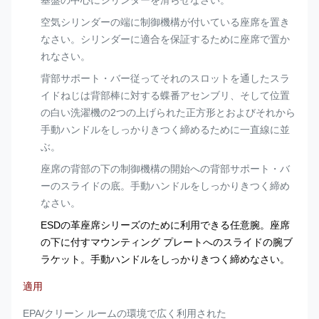
基盤の中心にシリンダーを滑らせなさい。
空気シリンダーの端に制御機構が付いている座席を置き
なさい。シリンダーに適合を保証するために座席で置か
れなさい。
背部サポート・バー従ってそれのスロットを通したスラ
イドねじは背部棒に対する蝶番アセンブリ、そして位置
の白い洗濯機の2つの上げられた正方形とおよびそれから
手動ハンドルをしっかりきつく締めるために一直線に並
ぶ。
座席の背部の下の制御機構の開始への背部サポート・バ
ーのスライドの底。手動ハンドルをしっかりきつく締め
なさい。
ESDの革座席シリーズのために利用できる任意腕。座席
の下に付すマウンティング プレートへのスライドの腕ブ
ラケット。手動ハンドルをしっかりきつく締めなさい。
適用
EPA/クリーン ルームの環境で広く利用された