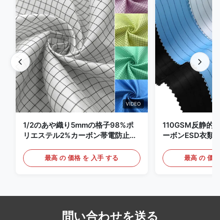
VIDEO
1/2のあや織り5mmの格子98%ポ
110GSM反静的
リエステル2%カーボン帯電防止衣
ーボンESD衣類
類
最高 の 価格 を 入手 する
最高 の 価格
問い合わせを送る