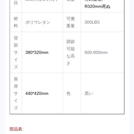
目
R320mm死ぬ
材
可搬
ポリウレタン
300LBS
料
重量
背
調節
部
可能
サ
380*320mm
600-800mm
な高
イ
さ
ズ
座
席
サ
440*420mm
色
黒い
イ
ズ
部品表: