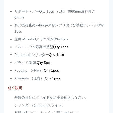
サポート・バーQ'ty 1pcs （L形、幅60mm及び厚さ
6mm）
あと振れ止めw/hingeアセンブリおよび手動ハンドルQ'ty
1pcs
座席w/controlメカニズムQ'ty 1pcs
アルミニウム最高の基盤
Q'ty 1pcs
Pnuematicシリンダー
Q'ty 1pcs
グライド/足車
Q'ty 5pcs
Footring （任意）
Q'ty 1pcs
Armrests （任意）
Q'ty 1pair
組立説明
基盤の各足にグライドか足車を挿入しなさい。
シリンダーにfootringスライド。