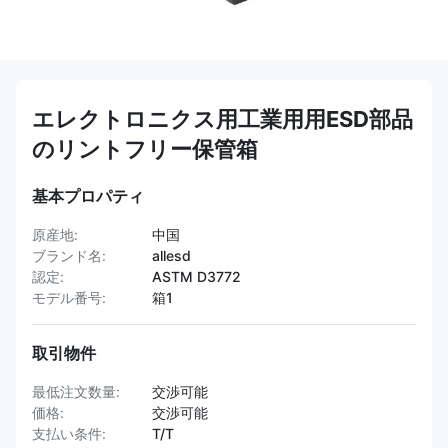
エレクトロニクス用工業用用ESD部品
のリントフリー保管箱
基本プロパティ
原産地:
中国
ブランド名:
allesd
認定:
ASTM D3772
モデル番号:
箱1
取引物件
最低注文数量:
交渉可能
価格:
交渉可能
支払い条件:
T/T