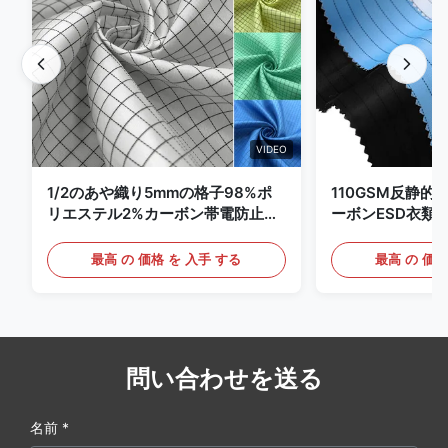
VIDEO
1/2のあや織り5mmの格子98%ポ
110GSM反静的
リエステル2%カーボン帯電防止衣
ーボンESD衣類
類
最高 の 価格 を 入手 する
最高 の 価格
問い合わせを送る
名前 *