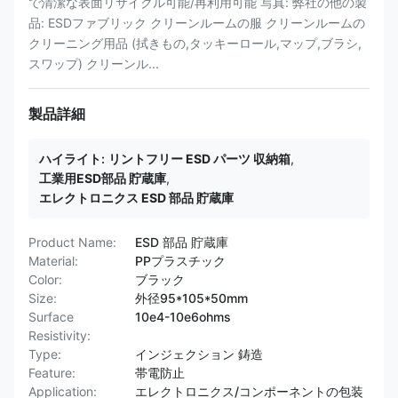
で清潔な表面リサイクル可能/再利用可能 写真: 弊社の他の製
品: ESDファブリック クリーンルームの服 クリーンルームの
クリーニング用品 (拭きもの,タッキーロール,マップ,ブラシ,
スワップ) クリーンル...
製品詳細
ハイライト:
リントフリー ESD パーツ 収納箱
,
工業用ESD部品 貯蔵庫
,
エレクトロニクス ESD 部品 貯蔵庫
Product Name:
ESD 部品 貯蔵庫
Material:
PPプラスチック
Color:
ブラック
Size:
外径95*105*50mm
Surface
10e4-10e6ohms
Resistivity:
Type:
インジェクション 鋳造
Feature:
帯電防止
Application:
エレクトロニクス/コンポーネントの包装