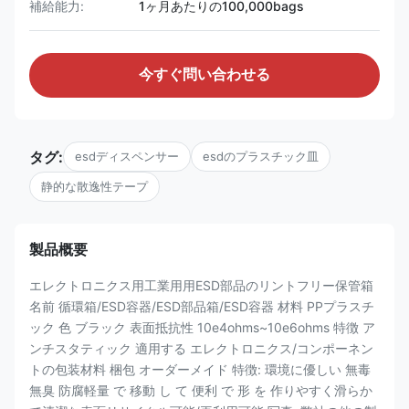
補給能力:
1ヶ月あたりの100,000bags
今すぐ問い合わせる
タグ:
esdディスペンサー
esdのプラスチック皿
静的な散逸性テープ
製品概要
エレクトロニクス用工業用用ESD部品のリントフリー保管箱
名前 循環箱/ESD容器/ESD部品箱/ESD容器 材料 PPプラスチ
ック 色 ブラック 表面抵抗性 10e4ohms~10e6ohms 特徴 ア
ンチスタティック 適用する エレクトロニクス/コンポーネン
トの包装材料 梱包 オーダーメイド 特徴: 環境に優しい 無毒
無臭 防腐軽量 で 移動 し て 便利 で 形 を 作りやすく滑らか