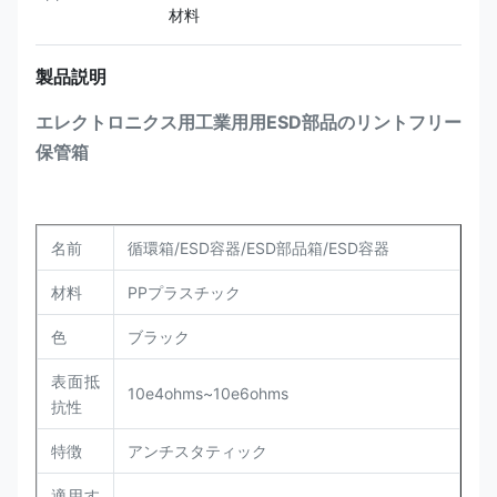
材料
製品説明
エレクトロニクス用工業用用ESD部品のリントフリー
保管箱
名前
循環箱/ESD容器/ESD部品箱/ESD容器
材料
PPプラスチック
色
ブラック
表面抵
10e4ohms~10e6ohms
抗性
特徴
アンチスタティック
適用す