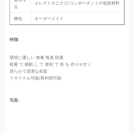
エレクトロニクス/コンポーネントの包装材料
る
梱包
オーダーメイド
特徴:
環境に優しい 無毒 無臭 防腐
軽量 で 移動 し て 便利 で 形 を 作りやすく
滑らかで清潔な表面
リサイクル可能/再利用可能
写真: