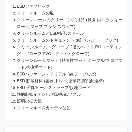
ESDファブリック
クリーンルームの服
クリーンルームのクリーニング用品 (拭きもの,タッキー
ロール,マップ,ブラシ,スワップ)
クリーンルームとESD椅子/ストール
クリーンルームのドキュメント (紙,ペン,ノートブック)
クリーンルーム・グローブ (指のベッド,PUコーティン
グ・グローブ,PVC・ドット・グローブ)
クリーンルームマット (粘着性マット,テーブル/フロアマ
ット,抗疲労マット)
ESDパッケージマテリアル (袋,テープなど)
ESD 貯蔵材料 (容器,トレイ,循環箱,溶剤配送機)
ESD 手首/ヒールストラップ/接地コード
静的制御イオン化吹風機/銃/ノズル
照明の拡大鏡
クリーンルームカーテンなど