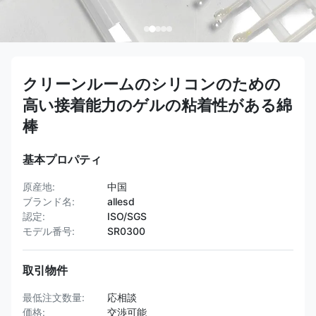
クリーンルームのシリコンのための
高い接着能力のゲルの粘着性がある綿
棒
基本プロパティ
原産地:
中国
ブランド名:
allesd
認定:
ISO/SGS
モデル番号:
SR0300
取引物件
最低注文数量:
応相談
価格:
交渉可能