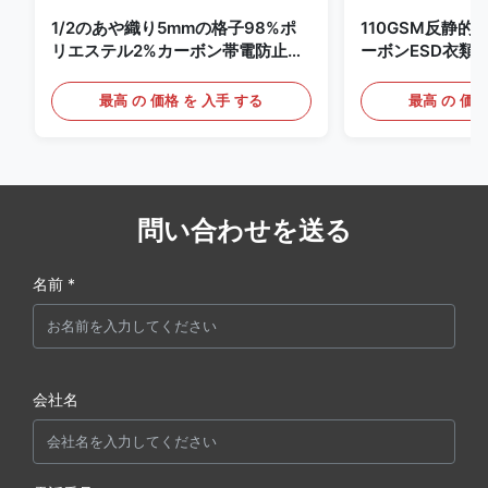
1/2のあや織り5mmの格子98%ポ
110GSM反静的
リエステル2%カーボン帯電防止衣
ーボンESD衣類
類
最高 の 価格 を 入手 する
最高 の 価格
問い合わせを送る
名前 *
会社名