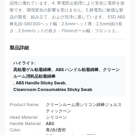
品性に​​優れています。4. 帯電防止処理により安全に電荷を放
散でき、環境変化の影響を受けません。5.静電気に敏感な製
品の製造、組み立て、および洗浄に適しています。 ESD ABS
棒丸頭-SR0300ヘッド幅：2.5mmヘッド厚：2.5mm頭の長
さ：2.5mmロッドの長さ：70mmポール幅：フロントエ...
製品詳細
ハイライト:
高粘着ゲル粘着綿棒、ABS ハンドル粘着綿棒、クリーン
ルーム消耗品粘着綿棒
,
ABS Handle Sticky Swab
,
Cleanroom Consumables Sticky Swab
Product Name:
クリーンルーム用シリコン綿棒ジェルス
ティックペン
Head Material:
シリコーン
Handle Material:
ABS
Color:
青/赤/透明