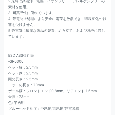
2.原料は高清浄・無塵・イオンフリー・アレルゲンフリーの
素材を使用。
3. 耐薬品性に​​優れています。
4. 帯電防止処理により安全に電荷を放散でき、環境変化の影
響を受けません。
5.静電気に敏感な製品の製造、組み立て、および洗浄に適し
ています。
ESD ABS棒丸頭
-SR0300
ヘッド幅：2.5mm
ヘッド厚：2.5mm
頭の長さ：2.5mm
ロッドの長さ：70mm
ポール幅：フロントエンド0.8mm。リアエンド 1.6mm
全長：73mm
色: 半透明
グルーヘッド粘度：中粘度/高粘度/静電吸着