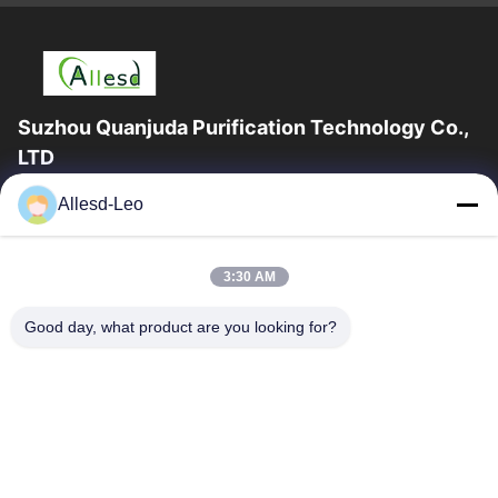
Suzhou Quanjuda Purification Technology Co.,
LTD
ESDの一流の製造業者として16years経験、そして輸出業者及びク
Allesd-Leo
リーンルーム プロダクト、私達はESDの実線を及びクリーンルー
ムの装置および供給提供する。
クイックリンク
3:30 AM
家
製品
Good day, what product are you looking for?
私達について
工場旅行
品質管理
私達に連絡しなさい
引用を要求しなさい
連絡 ください
0086-512-65883749