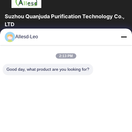
Suzhou Quanjuda Purification Technology Co.,
LTD
ESDの一流の製造業者として16years経験、そして輸出業者及びク
Allesd-Leo
リーンルーム プロダクト、私達はESDの実線を及びクリーンルー
ムの装置および供給提供する。
クイックリンク
2:13 PM
家
製品
Good day, what product are you looking for?
私達について
工場旅行
品質管理
私達に連絡しなさい
引用を要求しなさい
連絡 ください
0086-512-65883749
0086-512-66190772
Sales01@allesd.com