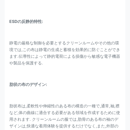
ESDの反静的特性:
静電の厳格な制御を必要とするクリーンルームやその他の環
境では,この布は静電の生成と蓄積を効果的に防ぐことができ
ます.伝導性によって静的電荷による損傷から敏感な電子機器
や製品を保護する.
肋状の布のデザイン:
肋状布は,柔軟性や伸縮性のある布の構造の一種で,通常,袖,襟
など,体の曲線に適合する必要がある領域を作成するために使
用されます. クリーンルームの服では,肋骨のある布の袖のデ
ザインは,快適な着用体験を提供するだけでなく,また,外部の