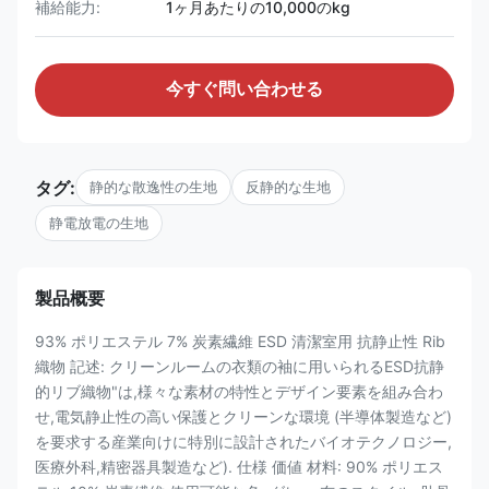
補給能力:
1ヶ月あたりの10,000のkg
今すぐ問い合わせる
タグ:
静的な散逸性の生地
反静的な生地
静電放電の生地
製品概要
93% ポリエステル 7% 炭素繊維 ESD 清潔室用 抗静止性 Rib
織物 記述: クリーンルームの衣類の袖に用いられるESD抗静
的リブ織物"は,様々な素材の特性とデザイン要素を組み合わ
せ,電気静止性の高い保護とクリーンな環境 (半導体製造など)
を要求する産業向けに特別に設計されたバイオテクノロジー,
医療外科,精密器具製造など). 仕様 価値 材料: 90% ポリエス