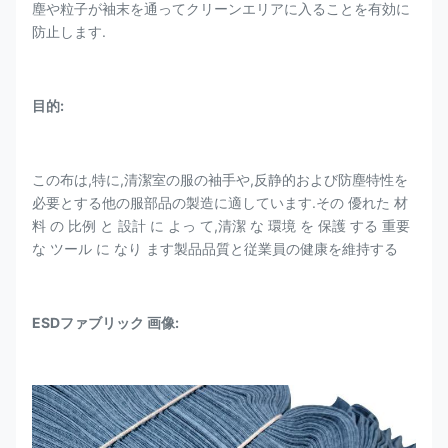
塵や粒子が袖末を通ってクリーンエリアに入ることを有効に
防止します.
目的:
この布は,特に,清潔室の服の袖手や,反静的および防塵特性を
必要とする他の服部品の製造に適しています.その 優れた 材
料 の 比例 と 設計 に よっ て,清潔 な 環境 を 保護 する 重要
な ツール に なり ます製品品質と従業員の健康を維持する
ESDファブリック 画像: