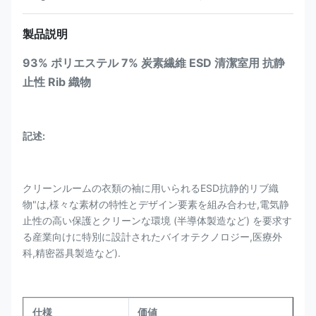
製品説明
93% ポリエステル 7% 炭素繊維 ESD 清潔室用 抗静
止性 Rib 織物
記述:
クリーンルームの衣類の袖に用いられるESD抗静的リブ織
物"は,様々な素材の特性とデザイン要素を組み合わせ,電気静
止性の高い保護とクリーンな環境 (半導体製造など) を要求す
る産業向けに特別に設計されたバイオテクノロジー,医療外
科,精密器具製造など).
仕様
価値