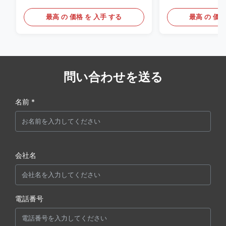
類
最高 の 価格 を 入手 する
最高 の 価格
問い合わせを送る
名前 *
会社名
電話番号