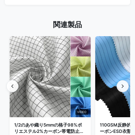
関連製品
VIDEO
1/2のあや織り5mmの格子98%ポ
110GSM反静的
リエステル2%カーボン帯電防止衣
ーボンESD衣類