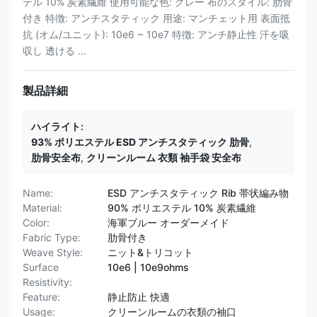
テル 10% 炭素繊維 使用可能な色: グレー 布のスタイル: 肋骨
付き 特徴: アンチスタティック 用途: マンチェット用 表面抵
抗 (オム/ユニット): 10e6 ~ 10e7 特徴: アンチ静止性 汗を吸
収し 透ける ...
製品詳細
ハイライト:
93% ポリエステル ESD アンチスタティック 肋骨
,
肋骨安全布
,
クリーンルーム 衣類 袖手袋 安全布
Name:
ESD アンチスタティック Rib 帯状編み物
Material:
90% ポリエステル 10% 炭素繊維
Color:
海軍ブルー オーダーメイド
Fabric Type:
肋骨付き
Weave Style:
ニット&トリコット
Surface
10e6 | 10e9ohms
Resistivity:
Feature:
静止防止 快適
Usage:
クリーンルームの衣類の袖口