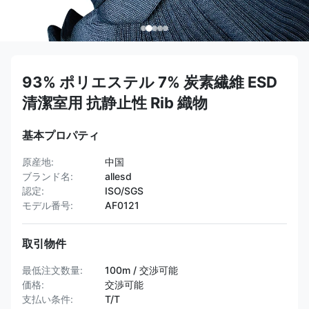
93% ポリエステル 7% 炭素繊維 ESD
清潔室用 抗静止性 Rib 織物
基本プロパティ
原産地:
中国
ブランド名:
allesd
認定:
ISO/SGS
モデル番号:
AF0121
取引物件
最低注文数量:
100m / 交渉可能
価格:
交渉可能
支払い条件:
T/T