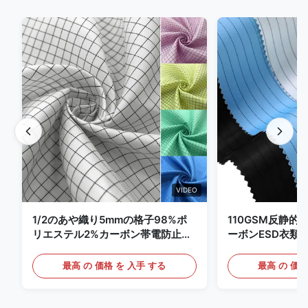
VIDEO
1/2のあや織り5mmの格子98%ポ
110GSM反静的
リエステル2%カーボン帯電防止衣
ーボンESD衣類
類
最高 の 価格 を 入手 する
最高 の 価格