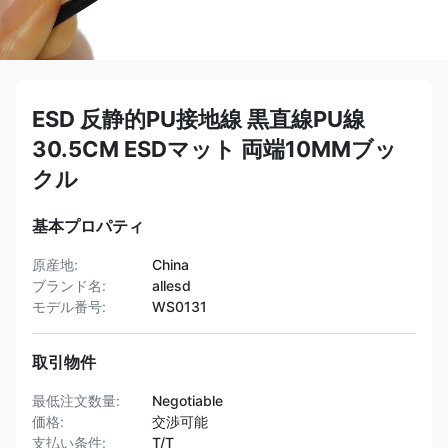
ESD 反静的PU接地線 黒直線PU線
30.5CM ESDマット 両端10MMブッ
クル
基本プロパティ
原産地:
China
ブランド名:
allesd
モデル番号:
WS0131
取引物件
最低注文数量:
Negotiable
価格:
交渉可能
支払い条件:
T/T