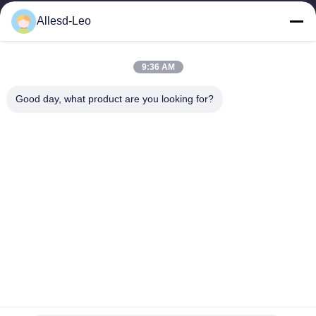
ESDの一流の製造業者として16years経験、そして輸出業者及びク
Allesd-Leo
リーンルーム プロダクト、私達はESDの実線を及びクリーンルー
ムの装置および供給提供する。
クイックリンク
9:36 AM
家
製品
Good day, what product are you looking for?
私達について
工場旅行
品質管理
私達に連絡しなさい
引用を要求しなさい
連絡 ください
0086-512-65883749
0086-512-66190772
Sales01@allesd.com
著作権 © 2018-2026 Suzhou Quanjuda Purification Technology Co., LTD.