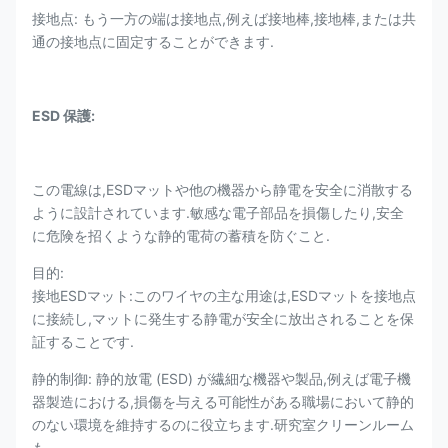
接地点: もう一方の端は接地点,例えば接地棒,接地棒,または共
通の接地点に固定することができます.
ESD 保護:
この電線は,ESDマットや他の機器から静電を安全に消散する
ように設計されています.敏感な電子部品を損傷したり,安全
に危険を招くような静的電荷の蓄積を防ぐこと.
目的:
接地ESDマット:このワイヤの主な用途は,ESDマットを接地点
に接続し,マットに発生する静電が安全に放出されることを保
証することです.
静的制御: 静的放電 (ESD) が繊細な機器や製品,例えば電子機
器製造における,損傷を与える可能性がある職場において静的
のない環境を維持するのに役立ちます.研究室クリーンルーム
も