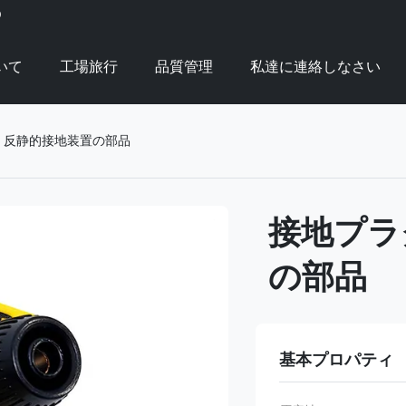
D
いて
工場旅行
品質管理
私達に連絡しなさい
 反静的接地装置の部品
接地プラ
の部品
基本プロパティ