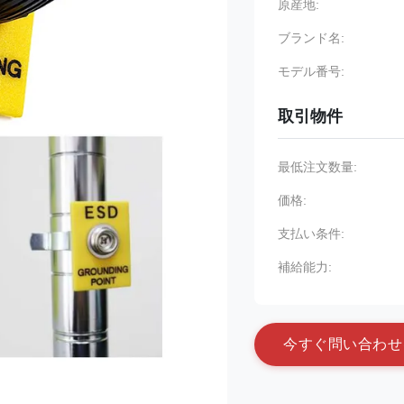
原産地:
ブランド名:
モデル番号:
取引物件
最低注文数量:
価格:
支払い条件:
補給能力:
今
す
ぐ
問
い
合
わ
せ