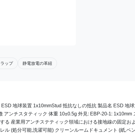
トラップ
静電放電の革紐
 地球装置 1x10mmStud 抵抗なしの抵抗 製品名 ESD 地
 特徴 アンチスタティック 体重 10±0.5g 外見: EBP-20-1: 1x10mm
a ジャック 適用する 産業用アンチステティック領域における接地線の固定お
ル (処分可能,洗濯可能) クリーンルームドキュメント (紙,ペン,.