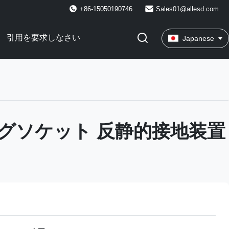
+86-15050190746
Sales01@allesd.com
引用を要求しなさい
Japanese
グソケット 反静的接地装置