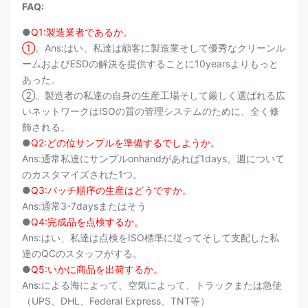
FAQ:
●
Q1:製造業者であるか。
①
。Ans:はい、私達は顧客に製造業そして優秀なクリーンル
ームおよびESDの解決を提供することに10yearsよりもっと
あった。
②。製造者の私達の自身の生産工場そして厳しく選ばれる広
いネットワークはISOの質の管理システムのために、全く修
飾される。
●
Q2:どの位サンプルを準備するでしようか。
Ans:通常私達にサンプルonhandがあれば1days。週について
のカスタマイズされた1つ。
●
Q3:バッチ順序の生産はどうですか。
Ans:通常3-7daysまたはそう
●
Q4:完成品を点検するか。
Ans:はい、私達は点検をISO標準に従ってそして支配した私
達のQCのスタッフがする。
●
Q5:いかに商品を出荷するか。
Ans:による海によって、空気によって、トラックまたは急使
（UPS、DHL、Federal Express、TNT等）