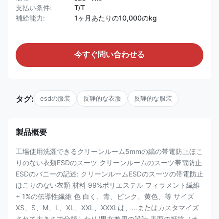
支払い条件:
T/T
補給能力:
1ヶ月あたりの10,000のkg
今すぐ問い合わせる
タグ:
esdの服装
反静的な衣服
反静的な服装
製品概要
工場使用洗濯できるクリーンルーム5mmの縞の帯電防止ほこ
りのない衣類ESDのスーツ クリーンルームのスーツ帯電防止
ESDのバニーの記述: クリーンルームESDのスーツの帯電防止
ほこりのない衣類 材料 99%ポリエステル フィラメント繊維
+ 1%の伝導性繊維 色 白く、青、ピンク、黄色、等 サイズ
XS、S、M、L、XL、XXL、XXXLは、…またはカスタマイズ
されて大きさで分類したり/男女兼用の設計 表面の抵抗（オ