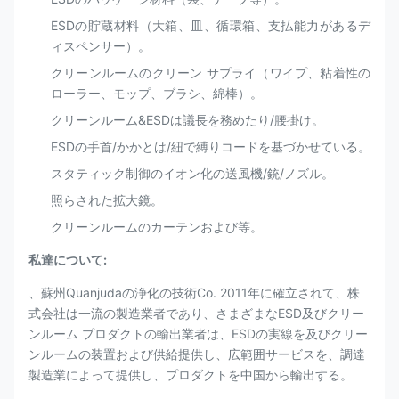
ESDの貯蔵材料（大箱、皿、循環箱、支払能力があるデ
ィスペンサー）。
クリーンルームのクリーン サプライ（ワイプ、粘着性の
ローラー、モップ、ブラシ、綿棒）。
クリーンルーム&ESDは議長を務めたり/腰掛け。
ESDの手首/かかとは/紐で縛りコードを基づかせている。
スタティック制御のイオン化の送風機/銃/ノズル。
照らされた拡大鏡。
クリーンルームのカーテンおよび等。
私達について:
、蘇州Quanjudaの浄化の技術Co. 2011年に確立されて、株
式会社は一流の製造業者であり、さまざまなESD及びクリー
ンルーム プロダクトの輸出業者は、ESDの実線を及びクリー
ンルームの装置および供給提供し、広範囲サービスを、調達
製造業によって提供し、プロダクトを中国から輸出する。