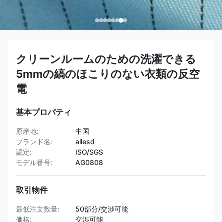
クリーンルームのための洗濯できる
5mmの縞のほこりのない衣類の反空
電
基本プロパティ
原産地:
中国
ブランド名:
allesd
認定:
ISO/SGS
モデル番号:
AG0808
取引物件
最低注文数量:
50部分/交渉可能
価格:
交渉可能