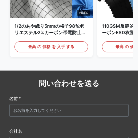
VIDEO
1/2のあや織り5mmの格子98%ポ
110GSM反静的
リエステル2%カーボン帯電防止衣
ーボンESD衣類
類
最高 の 価格 を 入手 する
最高 の 価格
問い合わせを送る
名前 *
会社名