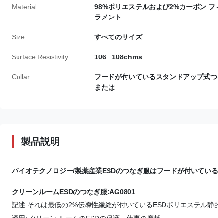
Material:
98%ポリエステルおよび2%カーボン フ
ラメント
Size:
すべてのサイズ
Surface Resistivity:
106 | 108ohms
Collar:
フードが付いているスタンドアップ式つ
または
製品説明
バイオテクノロジー/製薬産業ESDのつなぎ服はフードが付いてい
クリーンルームESDのつなぎ服:AG0801
記述:それは最低の2%伝導性繊維が付いているESDポリエステル静的