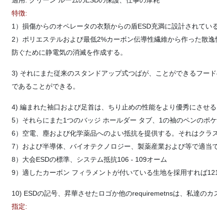
適用: クリーン ルームのESDの保護、仕事の摩耗
特徴:
1）損傷からのオペレータの衣類からの盾ESD充満に設計されてい
2）ポリエステルおよび最低2%カーボン伝導性繊維から作った散
防ぐために静電気の消滅を作成する。
3) それにまた従来のスタンドアップ式つばが、ことができるフー
であることができる。
4) 編まれた袖口および足首は、ちり止めの性能をより優秀にさせる
5）それらにまた1つのバッジ ホールダー タブ、1の袖のペンのポ
6）空電、塵および化学薬品へのよい抵抗を提供する。それはクラス1
7）および半導体、バイオテクノロジー、製薬産業および等で適当
8）大会ESDの標準、システム抵抗106 - 109オーム
9）適したカーボン フィラメントが付いている生地を採用すれば121度でAu
10) ESDの記号、昇華させたロゴか他のrequiremetnsは、
指定: