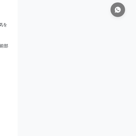
気を
前部