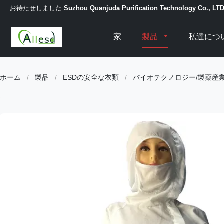
お待たせしました
Suzhou Quanjuda Purification Technology Co., LT
家
製品
私達につ
ホーム
/
製品
/
ESDの安全な衣類
/
バイオテクノロジー/製薬産