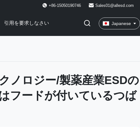
+86-15050190746
Sales01@allesd.com
引用を要求しなさい
Japanese
クノロジー/製薬産業ESDの
はフードが付いているつば