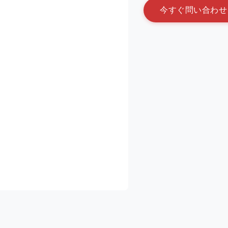
今
す
ぐ
問
い
合
わ
せ