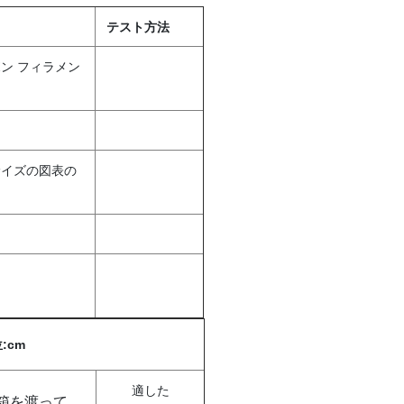
テスト方法
ン フィラメン
サイズの図表の
:cm
適した
箱を渡って