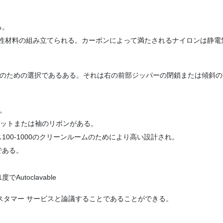
る。
逸性材料の組み立てられる。カーボンによって満たされるナイロンは静電
ドのための選択であるある。それは右の前部ジッパーの閉鎖または傾斜の
。
ケットまたは袖のリボンがある。
00-1000のクリーンルームのためにより高い設計され。
である。
toclavable
私達のカスタマー サービスと論議することであることができる。