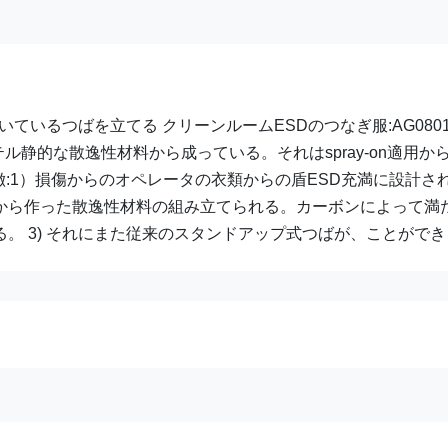
ているつばを立てる クリーンルームESDのつなぎ服:AG080
ル静的な散逸性材料から成っている。それはspray-on適用か
特徴:1）損傷からのオペレータの衣類からの盾ESD充満に設計さ
維から作った散逸性材料の組み立てられる。カーボンによって満
 3) それにまた従来のスタンドアップ式つばが、ことができる.