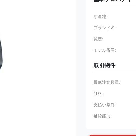
原産地:
ブランド名:
認定:
モデル番号:
取引物件
最低注文数量:
価格:
支払い条件:
補給能力: