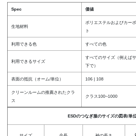
Spec
価値
ポリエステルおよびカーボ
生地材料
ト
利用できる色
すべての色
すべてのサイズ（例えば
利用できるサイズ
下で）
表面の抵抗（オーム/単位）
106 | 108
クリーンルームの推薦されたクラ
クラス100~1000
ス
ESDのつなぎ服のサイズの図表/単位
サイズ
全長
袖の長さ