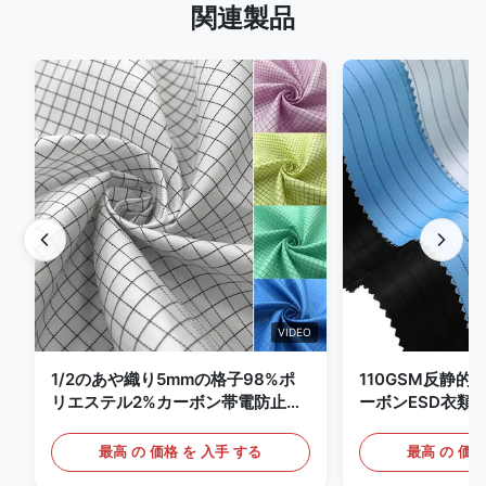
関連製品
VIDEO
1/2のあや織り5mmの格子98%ポ
110GSM反静的
リエステル2%カーボン帯電防止衣
ーボンESD衣類
類
最高 の 価格 を 入手 する
最高 の 価格