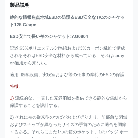
製品説明
静的な情報焦点地域ESDの防護衣ESD安全なT/Cのジャケッ
ト125 G/sqm
ESD安全で長い袖のジャケット:AG0804
記述:63%ポリエステル34%綿および3%カーボン繊維で構成
されるそれはESD安全な材料から成っている。それはspray-
on適用から来ない。
適用: 医学設備、実験室および等の仕事の摩耗のESDの保護
特徴:
1)
連続的な、一貫した充満消滅を提供できる静的な集結から
保護することを設計する。
2) それに袖の従来型のつばがおよび折りえり、前部急な閉鎖
およびスナップが異なったサイズの手首のために適合を調節
するある。それらにまた1つの箱のポケット、1のバッジ ホー