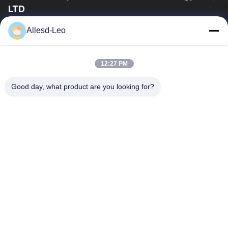
LTD
ESDの一流の製造業者として16years経験、そして輸出業者及びク
Allesd-Leo
リーンルーム プロダクト、私達はESDの実線を及びクリーンルー
ムの装置および供給提供する。
クイックリンク
12:27 PM
家
製品
Good day, what product are you looking for?
私達について
工場旅行
品質管理
私達に連絡しなさい
引用を要求しなさい
連絡 ください
0086-512-65883749
0086-512-66190772
Sales01@allesd.com