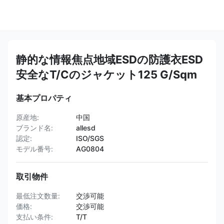
静的な情報焦点地域ESDの防護衣ESD
安全なT/Cのジャケット125 G/Sqm
基本プロパティ
原産地:
中国
ブランド名:
allesd
認定:
ISO/SGS
モデル番号:
AG0804
取引物件
最低注文数量:
交渉可能
価格:
交渉可能
支払い条件:
T/T