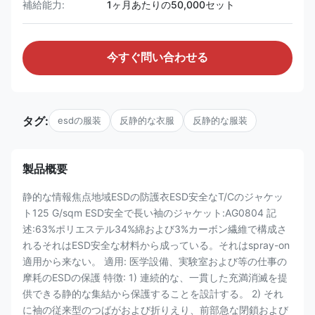
補給能力:
1ヶ月あたりの50,000セット
今すぐ問い合わせる
タグ:
esdの服装
反静的な衣服
反静的な服装
製品概要
静的な情報焦点地域ESDの防護衣ESD安全なT/Cのジャケッ
ト125 G/sqm ESD安全で長い袖のジャケット:AG0804 記
述:63%ポリエステル34%綿および3%カーボン繊維で構成さ
れるそれはESD安全な材料から成っている。それはspray-on
適用から来ない。 適用: 医学設備、実験室および等の仕事の
摩耗のESDの保護 特徴: 1) 連続的な、一貫した充満消滅を提
供できる静的な集結から保護することを設計する。 2) それ
に袖の従来型のつばがおよび折りえり、前部急な閉鎖および