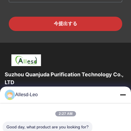
今提出する
Suzhou Quanjuda Purification Technology Co.,
LTD
ESDの一流の製造業者として16years経験、そして輸出業者及びク
Allesd-Leo
リーンルーム プロダクト、私達はESDの実線を及びクリーンルー
ムの装置および供給提供する。
クイックリンク
2:27 AM
家
製品
Good day, what product are you looking for?