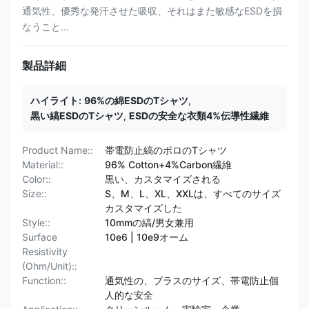
通気性、優秀な発汗させた吸収、それはまた敏感なESDを損
なうこと...
製品詳細
ハイライト:
96%の綿ESDのTシャツ
,
黒い縞ESDのTシャツ
,
ESDの安全な衣類4%伝導性繊維
Product Name::
帯電防止縞のポロのTシャツ
Material::
96% Cotton+4%Carbon繊維
Color::
黒い、カスタマイズされる
Size::
S、M、L、XL、XXLは、すべてのサイズ
カスタマイズした
Style::
10mmの縞/男女兼用
Surface
10e6 | 10e9オーム
Resistivity
(Ohm/Unit)::
Function::
通気性の、プラスのサイズ、帯電防止個
人的な安全