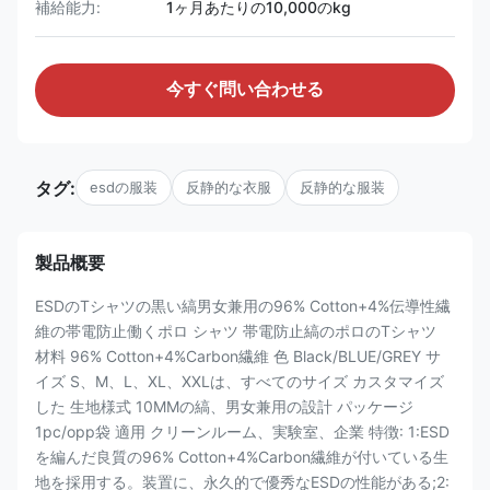
補給能力:
1ヶ月あたりの10,000のkg
今すぐ問い合わせる
タグ:
esdの服装
反静的な衣服
反静的な服装
製品概要
ESDのTシャツの黒い縞男女兼用の96% Cotton+4%伝導性繊
維の帯電防止働くポロ シャツ 帯電防止縞のポロのTシャツ
材料 96% Cotton+4%Carbon繊維 色 Black/BLUE/GREY サ
イズ S、M、L、XL、XXLは、すべてのサイズ カスタマイズ
した 生地様式 10MMの縞、男女兼用の設計 パッケージ
1pc/opp袋 適用 クリーンルーム、実験室、企業 特徴: 1:ESD
を編んだ良質の96% Cotton+4%Carbon繊維が付いている生
地を採用する。装置に、永久的で優秀なESDの性能がある;2: