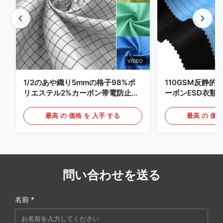
VIDEO
1/2のあや織り5mmの格子98%ポ
110GSM反静的
リエステル2%カーボン帯電防止衣
ーボンESD衣類
類
最高 の 価格 を 入手 する
最高 の 価格
問い合わせを送る
名前 *