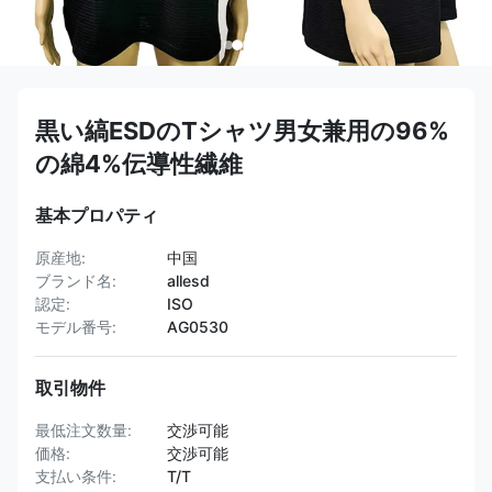
黒い縞ESDのTシャツ男女兼用の96%
の綿4%伝導性繊維
基本プロパティ
原産地:
中国
ブランド名:
allesd
認定:
ISO
モデル番号:
AG0530
取引物件
最低注文数量:
交渉可能
価格:
交渉可能
支払い条件:
T/T