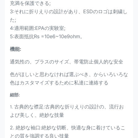
充満を保護できる;
3:それに折りえりの設計があり、ESDのロゴは刺繍し
た;
4:適用範囲:EPAの実験室;
5:表面抵抗Rs =10e6~10e9ohm。
機能:
通気性の、プラスのサイズ、帯電防止個人的な安全
色がほしいと思わなければ選ぶべき、からいろいろな
色はカスタマイズするために私達に連絡する
細部:
古典的な襟足:古典的な折りえりの設計の、流行お
1.
よび美しく、絶妙な技量
2. 絶妙な袖口:絶妙な切断、快適な身に着けているこ
との質を強調する良い技量