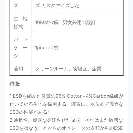
ズ
ズ カスタマイズした
生地
10MMの縞、男女兼用の設計
様式
パッ
ケー
1pc/opp袋
ジ
適用
クリーンルーム、
実験室、企業
特徴:
1:ESDを編んだ良質の96% Cotton+4%Carbon繊維が
付いている生地を採用する。装置に、永久的で優秀な
ESDの性能がある;
2:通気性、優秀な発汗させた吸収、それはまた敏感な
ESDを損なうことからのオペレータの衣類からのESD